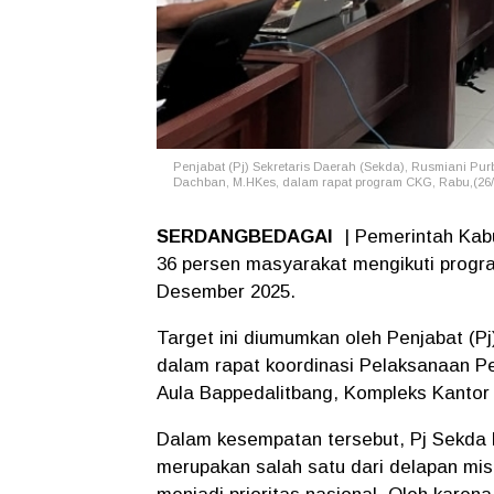
Penjabat (Pj) Sekretaris Daerah (Sekda), Rusmiani Pur
Dachban, M.HKes,
dalam rapat program CKG, Rabu,(26/
SERDANGBEDAGAI
| Pemerintah Kab
36 persen masyarakat mengikuti progr
Desember 2025.
Target ini diumumkan oleh Penjabat (Pj
dalam rapat koordinasi Pelaksanaan P
Aula Bappedalitbang, Kompleks Kantor 
Dalam kesempatan tersebut, Pj Sekd
merupakan salah satu dari delapan mi