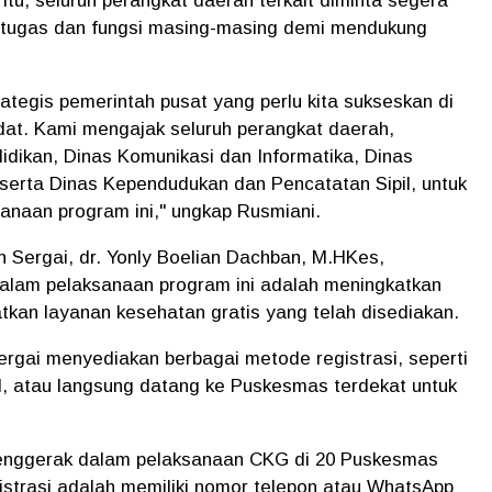
 itu, seluruh perangkat daerah terkait diminta segera
 tugas dan fungsi masing-masing demi mendukung
tegis pemerintah pusat yang perlu kita sukseskan di
at. Kami mengajak seluruh perangkat daerah,
dikan, Dinas Komunikasi dan Informatika, Dinas
rta Dinas Kependudukan dan Pencatatan Sipil, untuk
sanaan program ini," ungkap Rusmiani.
 Sergai, dr. Yonly Boelian Dachban, M.HKes,
alam pelaksanaan program ini adalah meningkatkan
an layanan kesehatan gratis yang telah disediakan.
gai menyediakan berbagai metode registrasi, seperti
KN, atau langsung datang ke Puskesmas terdekat untuk
penggerak dalam pelaksanaan CKG di 20 Puskesmas
gistrasi adalah memiliki nomor telepon atau WhatsApp