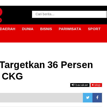
DAERAH
DUNIA
BISNIS
PARIWISATA
SPORT
Targetkan 36 Persen
t CKG
bacakan
stop