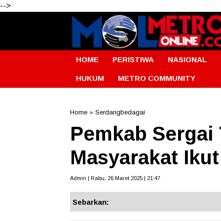
-->
HOME
PERISTIWA
NASIONAL
HUKUM
METRO COMMUNITY
Home
»
Serdangbedagai
Pemkab Sergai 
Masyarakat Iku
Admin | Rabu, 26 Maret 2025 | 21:47
Sebarkan: