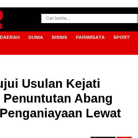
DAERAH
DUNIA
BISNIS
PARIWISATA
SPORT
ui Usulan Kejati
 Penuntutan Abang
 Penganiayaan Lewat