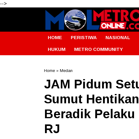
-->
HOME
PERISTIWA
NASIONAL
HUKUM
METRO COMMUNITY
Home
»
Medan
JAM Pidum Setuj
Sumut Hentikan
Beradik Pelaku
RJ