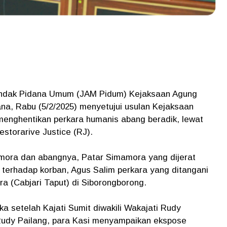
ndak Pidana Umum (JAM Pidum) Kejaksaan Agung
na, Rabu (5/2/2025) menyetujui usulan Kejaksaan
menghentikan perkara humanis abang beradik, lewat
storarive Justice (RJ).
mora dan abangnya, Patar Simamora yang dijerat
terhadap korban, Agus Salim perkara yang ditangani
a (Cabjari Taput) di Siborongborong.
a setelah Kajati Sumit diwakili Wakajati Rudy
Rudy Pailang, para Kasi menyampaikan ekspose