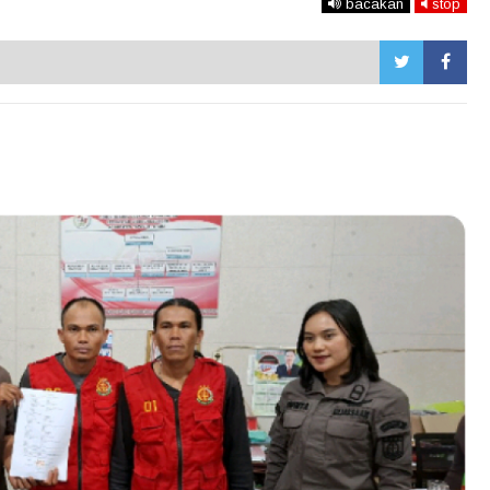
bacakan
stop