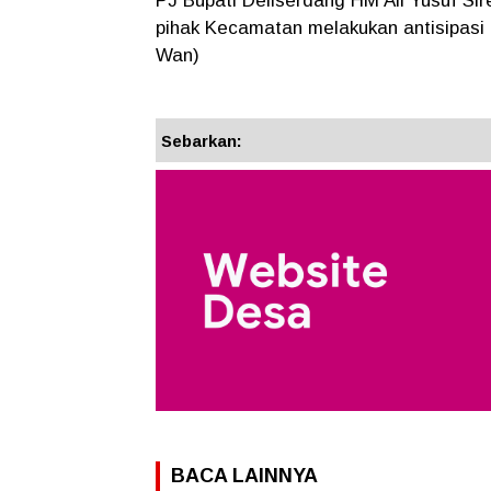
PJ Bupati Deliserdang HM Ali Yusuf Si
pihak Kecamatan melakukan antisipasi
Wan)
Sebarkan:
BACA LAINNYA