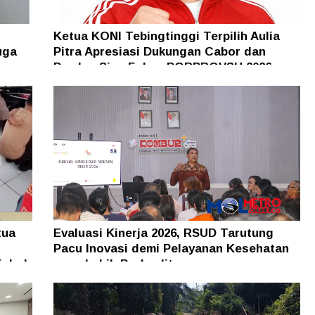
Ketua KONI Tebingtinggi Terpilih Aulia
uga
Pitra Apresiasi Dukungan Cabor dan
Pemko, Siap Fokus PORPROVSU 2026
tua
Evaluasi Kinerja 2026, RSUD Tarutung
Pacu Inovasi demi Pelayanan Kesehatan
isbol
yang Lebih Berkualitas