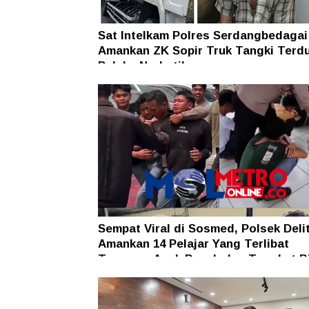
Sat Intelkam Polres Serdangbedagai
Amankan ZK Sopir Truk Tangki Terd
Pelaku Narkotika
Sempat Viral di Sosmed, Polsek Deli
Amankan 14 Pelajar Yang Terlibat
Tawuran, Anak Panah dan Tongkat B
Ikut Diamankan