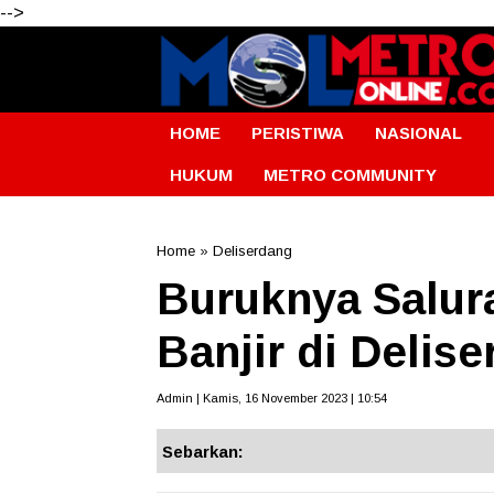
-->
HOME
PERISTIWA
NASIONAL
HUKUM
METRO COMMUNITY
Home
»
Deliserdang
Buruknya Salur
Banjir di Delis
Admin | Kamis, 16 November 2023 | 10:54
Sebarkan: