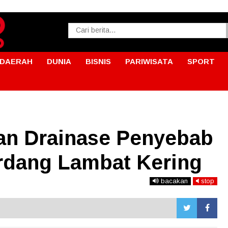
DAERAH
DUNIA
BISNIS
PARIWISATA
SPORT
an Drainase Penyebab
erdang Lambat Kering
bacakan
stop