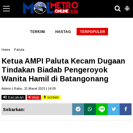
-->
TERKINI
HASTAG
TERPOPULER
Home
»
Paluta
Ketua AMPI Paluta Kecam Dugaan
Tindakan Biadab Pengeroyok
Wanita Hamil di Batangonang
Admin | Rabu, 31 Maret 2021 | 14:05
bacakan
stop
screen
Sebarkan: