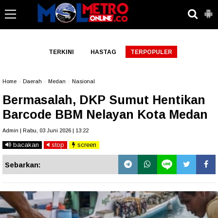
-->
TERKINI
HASTAG
TERPOPULER
Home
»
Daerah
»
Medan
»
Nasional
Bermasalah, DKP Sumut Hentikan
Barcode BBM Nelayan Kota Medan
Admin | Rabu, 03 Juni 2026 | 13:22
bacakan
stop
screen
Sebarkan: