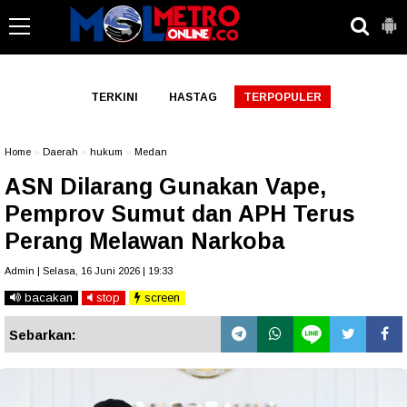
-->
TERKINI
HASTAG
TERPOPULER
Home
»
Daerah
»
hukum
»
Medan
ASN Dilarang Gunakan Vape,
Pemprov Sumut dan APH Terus
Perang Melawan Narkoba
Admin | Selasa, 16 Juni 2026 | 19:33
bacakan
stop
screen
Sebarkan: