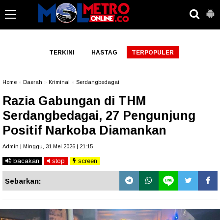
-->
TERKINI
HASTAG
TERPOPULER
Home
»
Daerah
»
Kriminal
»
Serdangbedagai
Razia Gabungan di THM
Serdangbedagai, 27 Pengunjung
Positif Narkoba Diamankan
Admin | Minggu, 31 Mei 2026 | 21:15
bacakan
stop
screen
Sebarkan: