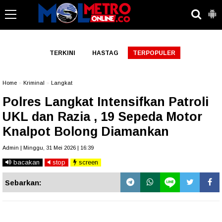
-->
TERKINI
HASTAG
TERPOPULER
Home
»
Kriminal
»
Langkat
Polres Langkat Intensifkan Patroli
UKL dan Razia , 19 Sepeda Motor
Knalpot Bolong Diamankan
Admin | Minggu, 31 Mei 2026 | 16:39
bacakan
stop
screen
Sebarkan: