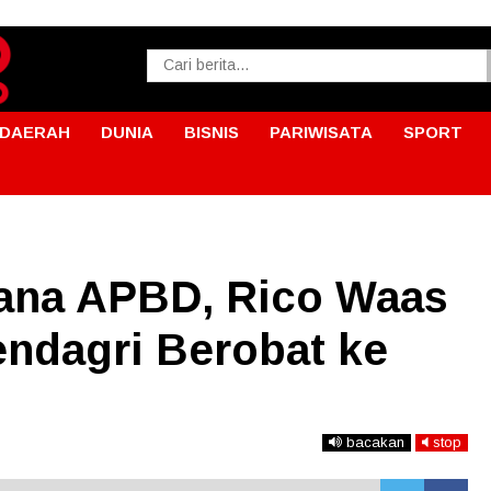
DAERAH
DUNIA
BISNIS
PARIWISATA
SPORT
ana APBD, Rico Waas
ndagri Berobat ke
bacakan
stop