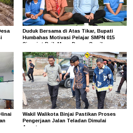
Desa
Duduk Bersama di Atas Tikar, Bupati
i
Humbahas Motivasi Pelajar SMPN 015
Siponjot Raih Masa Depan Gemilang
Hinai
Wakil Walikota Binjai Pastikan Proses
an
Pengerjaan Jalan Teladan Dimulai
Agustus