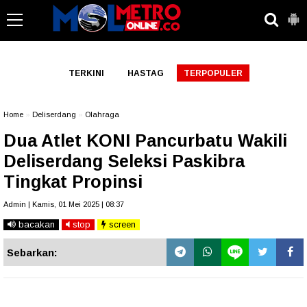
-->
TERKINI
HASTAG
TERPOPULER
Home
»
Deliserdang
»
Olahraga
Dua Atlet KONI Pancurbatu Wakili
Deliserdang Seleksi Paskibra
Tingkat Propinsi
Admin | Kamis, 01 Mei 2025 | 08:37
bacakan
stop
screen
Sebarkan: