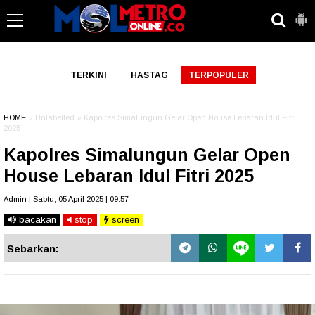
-->
TERKINI
HASTAG
TERPOPULER
HOME
» Unlabelled » Kapolres Simalungun Gelar Open House Lebaran Idul Fitri
2025
Kapolres Simalungun Gelar Open
House Lebaran Idul Fitri 2025
Admin | Sabtu, 05 April 2025 | 09:57
bacakan
stop
screen
Sebarkan: