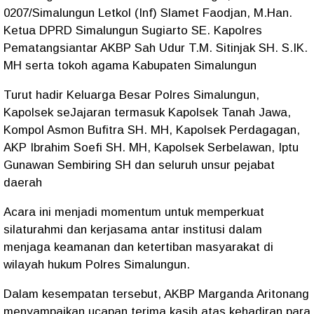
0207/Simalungun Letkol (Inf) Slamet Faodjan, M.Han.
Ketua DPRD Simalungun Sugiarto SE. Kapolres
Pematangsiantar AKBP Sah Udur T.M. Sitinjak SH. S.IK.
MH serta tokoh agama Kabupaten Simalungun
Turut hadir Keluarga Besar Polres Simalungun,
Kapolsek seJajaran termasuk Kapolsek Tanah Jawa,
Kompol Asmon Bufitra SH. MH, Kapolsek Perdagagan,
AKP Ibrahim Soefi SH. MH, Kapolsek Serbelawan, Iptu
Gunawan Sembiring SH dan seluruh unsur pejabat
daerah
Acara ini menjadi momentum untuk memperkuat
silaturahmi dan kerjasama antar institusi dalam
menjaga keamanan dan ketertiban masyarakat di
wilayah hukum Polres Simalungun.
Dalam kesempatan tersebut, AKBP Marganda Aritonang
menyampaikan ucapan terima kasih atas kehadiran para