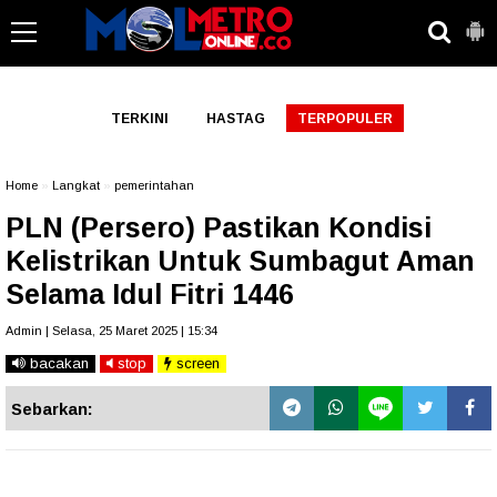
-->
TERKINI
HASTAG
TERPOPULER
Home
»
Langkat
»
pemerintahan
PLN (Persero) Pastikan Kondisi
Kelistrikan Untuk Sumbagut Aman
Selama Idul Fitri 1446
Admin | Selasa, 25 Maret 2025 | 15:34
bacakan
stop
screen
Sebarkan: