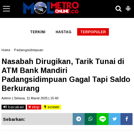
-->
TERKINI
HASTAG
TERPOPULER
Home
»
Padangsidimpuan
Nasabah Dirugikan, Tarik Tunai di
ATM Bank Mandiri
Padangsidimpuan Gagal Tapi Saldo
Berkurang
Admin | Selasa, 11 Maret 2025 | 15:40
bacakan
stop
screen
Sebarkan: