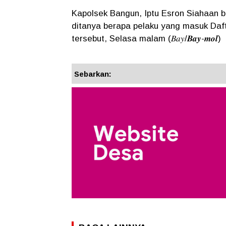
Kapolsek Bangun, Iptu Esron Siahaan b
ditanya berapa pelaku yang masuk Daf
tersebut, Selasa malam (𝐵𝑎𝑦/𝑩𝒂𝒚-𝒎𝒐𝒍)
Sebarkan: