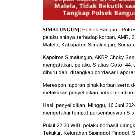
𝐒𝐈𝐌𝐀𝐋𝐔𝐍𝐆𝐔𝐍|| Polsek Bangun - P
pelaku aniaya terhadap korban, AMR, 
Malela, Kabupaten Simalungun, Sumate
Kapolres Simalungun, AKBP Choky Sent
mengatakan, pelaku, S alias Goto, 44
diburu dan ditangkap berdasar Laporan 
Merespon laporan pihak korban serta 
melakukan penyelidikan untuk memburu
Hasil penyelidikan, Minggu, 16 Juni 20
mengetahui tempat persembunyian S a
Pukul 22:30 WIB, pelaku berhasil dirin
Tekukur, Kelurahan Sipinggol Pinggol,