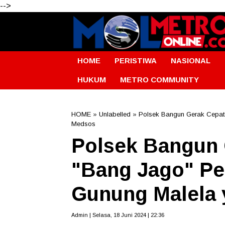
-->
HOME
PERISTIWA
NASIONAL
HUKUM
METRO COMMUNITY
HOME
» Unlabelled » Polsek Bangun Gerak Cepat 
Medsos
Polsek Bangun 
"Bang Jago" Pe
Gunung Malela 
Admin | Selasa, 18 Juni 2024 | 22:36