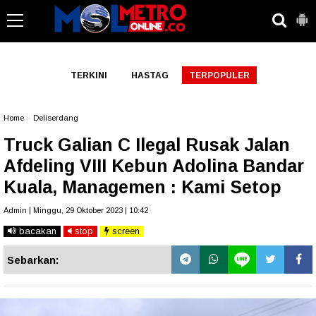
-->
TERKINI
HASTAG
TERPOPULER
Home
»
Deliserdang
Truck Galian C Ilegal Rusak Jalan
Afdeling VIII Kebun Adolina Bandar
Kuala, Managemen : Kami Setop
Admin | Minggu, 29 Oktober 2023 | 10:42
bacakan
stop
screen
Sebarkan: