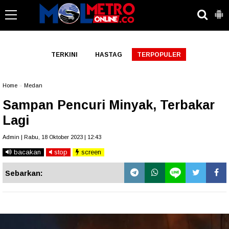
-->
TERKINI
HASTAG
TERPOPULER
Home
»
Medan
Sampan Pencuri Minyak, Terbakar
Lagi
Admin | Rabu, 18 Oktober 2023 | 12:43
bacakan
stop
screen
Sebarkan: