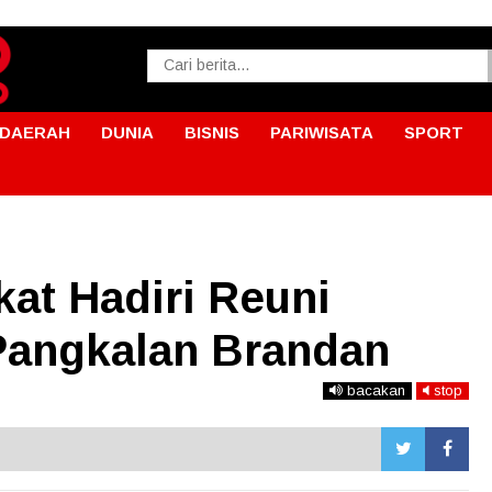
DAERAH
DUNIA
BISNIS
PARIWISATA
SPORT
kat Hadiri Reuni
angkalan Brandan
bacakan
stop