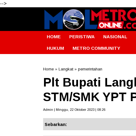
-->
HOME
PERISTIWA
NASIONAL
HUKUM
METRO COMMUNITY
Home
»
Langkat
»
pemerintahan
Plt Bupati Lang
STM/SMK YPT P
Admin | Minggu, 22 Oktober 2023 | 08:26
Sebarkan: