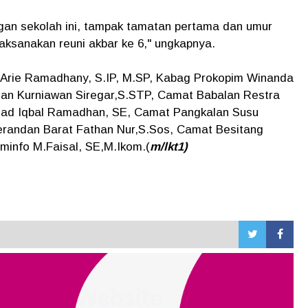
gan sekolah ini, tampak tamatan pertama dan umur
aksanakan reuni akbar ke 6," ungkapnya.
 Arie Ramadhany, S.IP, M.SP, Kabag Prokopim Winanda
an Kurniawan Siregar,S.STP, Camat Babalan Restra
mad Iqbal Ramadhan, SE, Camat Pangkalan Susu
erandan Barat Fathan Nur,S.Sos, Camat Besitang
ominfo M.Faisal, SE,M.Ikom.(
m/lkt1)