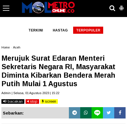
-->
TERKINI
HASTAG
TERPOPULER
Home
»
Aceh
Merujuk Surat Edaran Menteri
Sekretaris Negara RI, Masyarakat
Diminta Kibarkan Bendera Merah
Putih Mulai 1 Agustus
Admin | Selasa, 01 Agustus 2023 | 15:22
bacakan
stop
screen
Sebarkan: