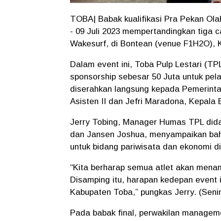
TOBA| Babak kualifikasi Pra Pekan Ola
- 09 Juli 2023 mempertandingkan tiga c
Wakesurf, di Bontean (venue F1H2O), 
Dalam event ini, Toba Pulp Lestari (T
sponsorship sebesar 50 Juta untuk pela
diserahkan langsung kepada Pemerintah
Asisten II dan Jefri Maradona, Kepala
Jerry Tobing, Manager Humas TPL dida
dan Jansen Joshua, menyampaikan bah
untuk bidang pariwisata dan ekonomi d
“Kita berharap semua atlet akan menam
Disamping itu, harapan kedepan event i
Kabupaten Toba,” pungkas Jerry. (Senin
Pada babak final, perwakilan managem