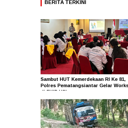
BERITA TERKINI
Sambut HUT Kemerdekaan RI Ke 81,
Polres Pematangsiantar Gelar Work
di FKIP USI