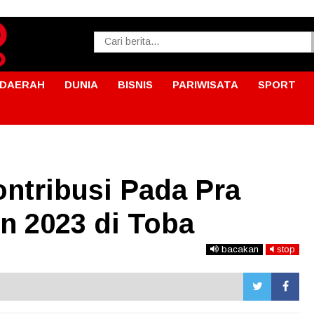
DAERAH
DUNIA
BISNIS
PARIWISATA
SPORT
ntribusi Pada Pra
n 2023 di Toba
bacakan
stop