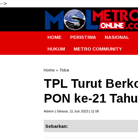
-->
HOME
PERISTIWA
NASIONAL
HUKUM
METRO COMMUNITY
Home
»
Toba
TPL Turut Berko
PON ke-21 Tahu
Admin | Selasa, 11 Juli 2023 | 11:06
Sebarkan: