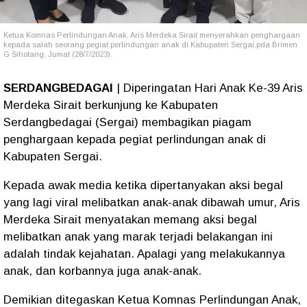
Ketua Komnas Perlindungan Anak, Aris Merdeka Sirait menyerahkan penghargaan
kepada salah seorang pegiat perlindungan anak di Kabupaten Sergai,pda Brimen
G Sihotang, Jumat (28/7/2023).
SERDANGBEDAGAI
| Diperingatan Hari Anak Ke-39 Aris
Merdeka Sirait berkunjung ke Kabupaten
Serdangbedagai (Sergai) membagikan piagam
penghargaan kepada pegiat perlindungan anak di
Kabupaten Sergai.
Kepada awak media ketika dipertanyakan aksi begal
yang lagi viral melibatkan anak-anak dibawah umur, Aris
Merdeka Sirait menyatakan memang aksi begal
melibatkan anak yang marak terjadi belakangan ini
adalah tindak kejahatan. Apalagi yang melakukannya
anak, dan korbannya juga anak-anak.
Demikian ditegaskan Ketua Komnas Perlindungan Anak,