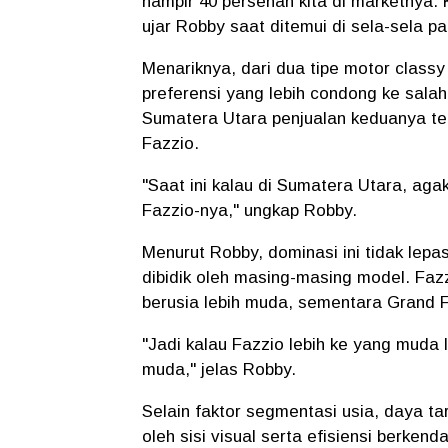
hampir 40 persenan kita di marketnya. K
ujar Robby saat ditemui di sela-sela p
Menariknya, dari dua tipe motor class
preferensi yang lebih condong ke salah
Sumatera Utara penjualan keduanya ter
Fazzio.
"Saat ini kalau di Sumatera Utara, ag
Fazzio-nya," ungkap Robby.
Menurut Robby, dominasi ini tidak lep
dibidik oleh masing-masing model. Fa
berusia lebih muda, sementara Grand F
"Jadi kalau Fazzio lebih ke yang muda 
muda," jelas Robby.
Selain faktor segmentasi usia, daya t
oleh sisi visual serta efisiensi berken