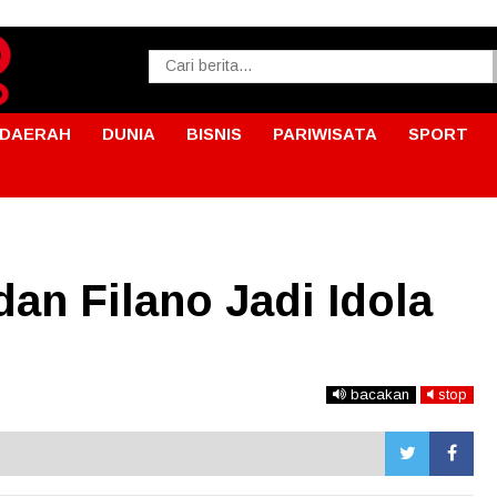
DAERAH
DUNIA
BISNIS
PARIWISATA
SPORT
an Filano Jadi Idola
bacakan
stop