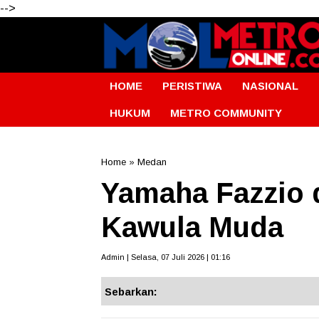
-->
HOME
PERISTIWA
NASIONAL
HUKUM
METRO COMMUNITY
Home
»
Medan
Yamaha Fazzio d
Kawula Muda
Admin | Selasa, 07 Juli 2026 | 01:16
Sebarkan: