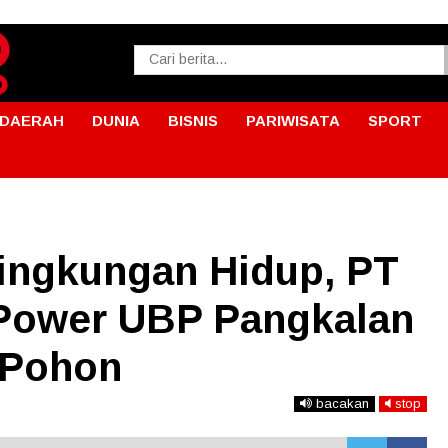
DAERAH
DUNIA
BISNIS
PARIWISATA
SPORT
Lingkungan Hidup, PT
Power UBP Pangkalan
 Pohon
bacakan
stop