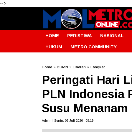
-->
HOME
PERISTIWA
NASIONAL
HUKUM
METRO COMMUNITY
Home
»
BUMN
»
Daerah
»
Langkat
Peringati Hari 
PLN Indonesia 
Susu Menanam
Admin | Senin, 06 Juli 2026 | 09:19