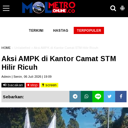
-->
TERKINI
HASTAG
TERPOPULER
HOME
» Unlabelled » Aksi AMPK di Kantor Camat STM Hilir Ricuh
Aksi AMPK di Kantor Camat STM
Hilir Ricuh
Admin | Senin, 06 Juli 2026 | 19:09
bacakan
stop
screen
Sebarkan: