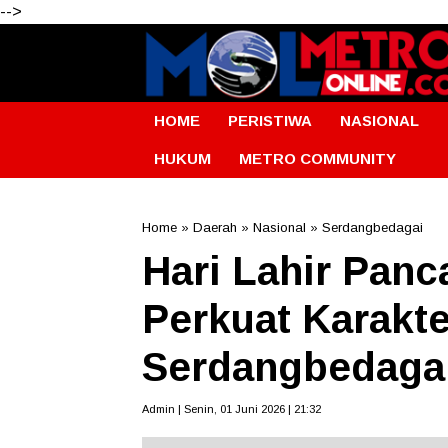
-->
HOME
PERISTIWA
NASIONAL
HUKUM
METRO COMMUNITY
Home
»
Daerah
»
Nasional
»
Serdangbedagai
Hari Lahir Panc
Perkuat Karakt
Serdangbedaga
Admin | Senin, 01 Juni 2026 | 21:32