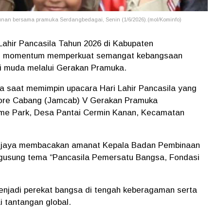
unan bersama pramuka Serdangbedagai, Senin (1/6/2026).(mol/Kominfo)
Lahir Pancasila Tahun 2026 di Kabupaten
ai momentum memperkuat semangat kebangsaan
i muda melalui Gerakan Pramuka.
 saat memimpin upacara Hari Lahir Pancasila yang
ore Cabang (Jamcab) V Gerakan Pramuka
me Park, Desa Pantai Cermin Kanan, Kecamatan
ijaya membacakan amanat Kepala Badan Pembinaan
ngusung tema “Pancasila Pemersatu Bangsa, Fondasi
menjadi perekat bangsa di tengah keberagaman serta
 tantangan global.