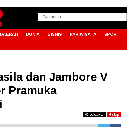
DAERAH
DUNIA
BISNIS
PARIWISATA
SPORT
asila dan Jambore V
er Pramuka
i
bacakan
stop