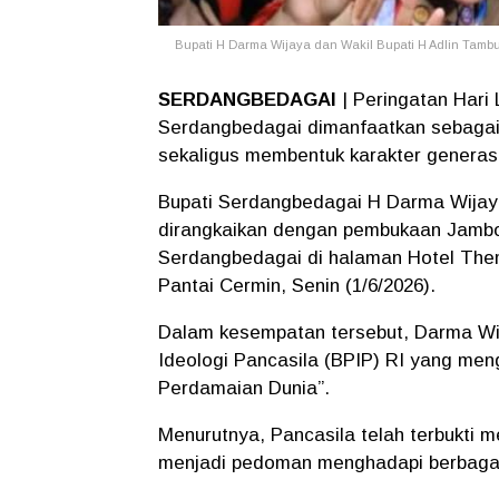
Bupati H Darma Wijaya dan Wakil Bupati H Adlin Tamb
SERDANGBEDAGAI
| Peringatan Hari 
Serdangbedagai dimanfaatkan sebag
sekaligus membentuk karakter generas
Bupati Serdangbedagai H Darma Wijaya
dirangkaikan dengan pembukaan Jamb
Serdangbedagai di halaman Hotel The
Pantai Cermin, Senin (1/6/2026).
Dalam kesempatan tersebut, Darma W
Ideologi Pancasila (BPIP) RI yang me
Perdamaian Dunia”.
Menurutnya, Pancasila telah terbukti 
menjadi pedoman menghadapi berbagai