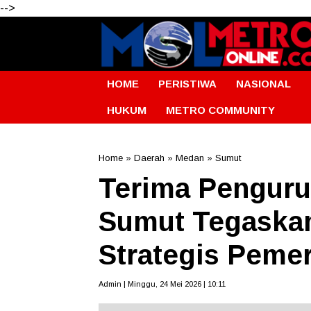
-->
HOME
PERISTIWA
NASIONAL
HUKUM
METRO COMMUNITY
Home
»
Daerah
»
Medan
»
Sumut
Terima Penguru
Sumut Tegaskan
Strategis Pemer
Admin | Minggu, 24 Mei 2026 | 10:11