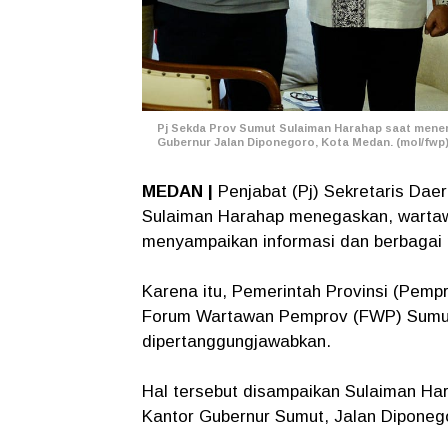
Pj Sekda Prov Sumut Sulaiman Harahap saat mener
Gubernur Jalan Diponegoro, Kota Medan. (mol/fwp
MEDAN |
Penjabat (Pj) Sekretaris Dae
Sulaiman Harahap menegaskan, wartaw
menyampaikan informasi dan berbaga
Karena itu, Pemerintah Provinsi (Pem
Forum Wartawan Pemprov (FWP) Sumut 
dipertanggungjawabkan.
Hal tersebut disampaikan Sulaiman Ha
Kantor Gubernur Sumut, Jalan Diponeg