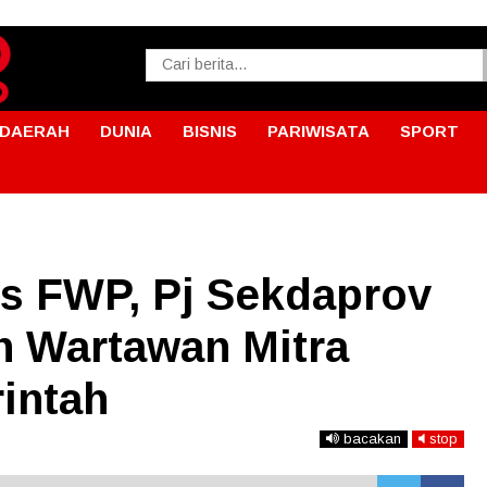
DAERAH
DUNIA
BISNIS
PARIWISATA
SPORT
s FWP, Pj Sekdaprov
 Wartawan Mitra
intah
bacakan
stop