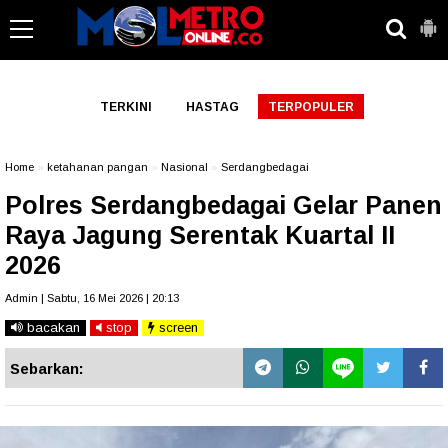
-->
TERKINI
HASTAG
TERPOPULER
Home
»
ketahanan pangan
»
Nasional
»
Serdangbedagai
Polres Serdangbedagai Gelar Panen
Raya Jagung Serentak Kuartal II
2026
Admin | Sabtu, 16 Mei 2026 | 20:13
bacakan
stop
screen
Sebarkan: