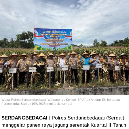
Waka Polres Serdangbedagai
Wakapolres Kompol SP Anak Ampun SH bersama
Forkopimda, Sabtu (16/5/2026).(mol/dok.humas).
SERDANGBEDAGAI
| Polres Serdangbedagai (Sergai)
menggelar panen raya jagung serentak Kuartal II Tahun