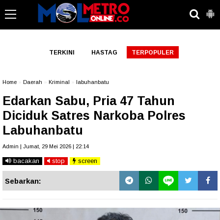
-->
TERKINI
HASTAG
TERPOPULER
Home
»
Daerah
»
Kriminal
»
labuhanbatu
Edarkan Sabu, Pria 47 Tahun
Diciduk Satres Narkoba Polres
Labuhanbatu
Admin | Jumat, 29 Mei 2026 | 22:14
bacakan
stop
screen
Sebarkan: